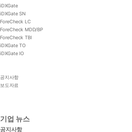
iDXGate
iDXGate SN
ForeCheck LC
ForeCheck MDD/BP
ForeCheck TBI
iDXGate TO
iDXGate IO
공지사항
보도자료
기업 뉴스
공지사항