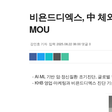
비욘드디엑스, 中 체외
MOU
기
강인효 기자
입력 2025.08.22 06:00
댓글 0
자
명
페이스북(으)로 기사보내기
트위터(으)로 기사보내기
URL복사(으)로 기사보내기
기사저장
다른 공유 찾기
- AI·ML 기반 암·정신질환 조기진단, 글로
- KHB 영업·마케팅과 비욘드디엑스 진단 